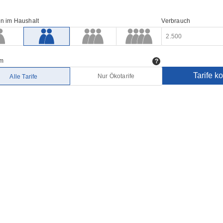
n im Haushalt
Verbrauch
om
Tarife k
Nur Ökotarife
Alle Tarife